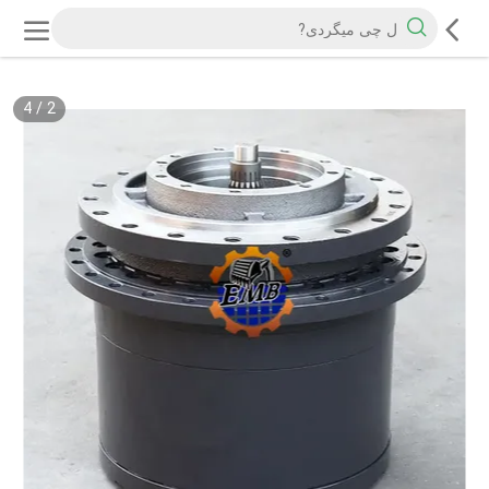
4
/
2