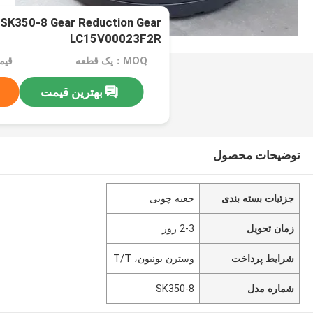
K350-8 Gear Reduction Gear
LC15V00023F2R
MOQ：یک قطعه
قیمت：rice
بهترین قیمت
توضیحات محصول
جزئیات بسته بندی
جعبه چوبی
زمان تحویل
2-3 روز
شرایط پرداخت
وسترن یونیون، T/T
شماره مدل
SK350-8