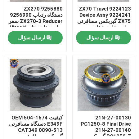
9255880 ZX270
9224123 ZX70 Travel
Device Assy 9224241
دستگاه ردیاب 9256990
تور کارخانه
ZX75 گیربکس مسافرتی
ZX270-3 Reducer سفر
برای حفاری هیتاچی
برای حفاری های Hitachi
ارسال سؤال
ارسال سؤال
کنترل کیفیت
با ما تماس بگیرید
اخبار
درخواست نقل قول
موتور محرک نهایی بیل مکانیکی
21N-27-00130
کیفیت OEM 504-1674
PC1250-8 Final Drive
E349F دستگاه مسافرتی
513-0890 CAT349
21N-27-00140
موتور تاب بیل مکانیکی
PC1250-7 گیربکس
گیربکس مسافرتی