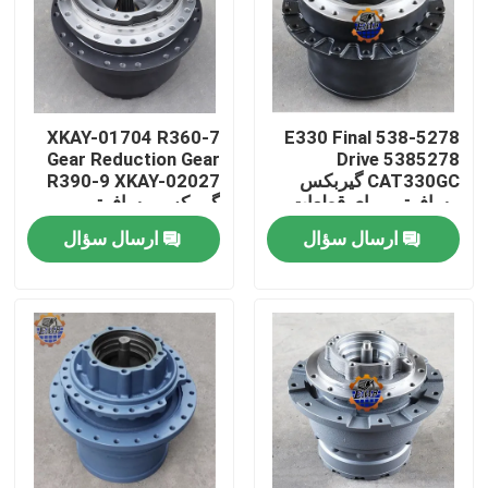
XKAY-01704 R360-7
538-5278 E330 Final
Gear Reduction Gear
Drive 5385278
CAT330GC گیربکس
R390-9 XKAY-02027
مسافرتی برای قطعات
گیربکس مسافرتی
حفاری
ارسال سؤال
ارسال سؤال
صفحه اصلی
محصولات
درباره ما