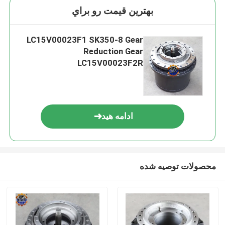
بهترين قيمت رو براي
LC15V00023F1 SK350-8 Gear
Reduction Gear
LC15V00023F2R
ادامه هید
محصولات توصیه شده