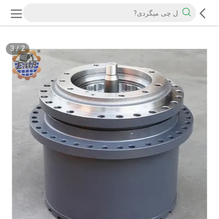
3
/
2