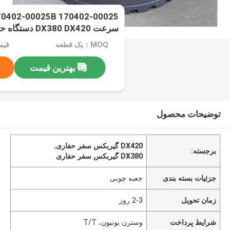
سرعت DX380 DX420 دستگاه حفاری
MOQ：یک قطعه
قیمت：rice
بهترین قیمت
توضیحات محصول
DX420 گيربکس سفر حفاری
,
برجسته:
DX380 گيربکس سفر حفاری
جزئیات بسته بندی
جعبه چوبی
زمان تحویل
2-3 روز
شرایط پرداخت
وسترن یونیون، T/T