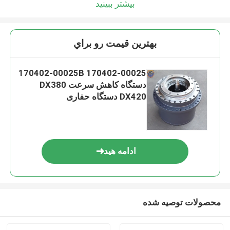
بیشتر ببینید
بهترين قيمت رو براي
170402-00025 170402-00025B
دستگاه کاهش سرعت DX380
DX420 دستگاه حفاری
ادامه هید
محصولات توصیه شده