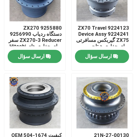
تور کارخانه
9255880 ZX270
9224123 ZX70 Travel
Device Assy 9224241
دستگاه ردیاب 9256990
کنترل کیفیت
ZX75 گیربکس مسافرتی
ZX270-3 Reducer سفر
برای حفاری هیتاچی
برای حفاری های Hitachi
ارسال سؤال
ارسال سؤال
با ما تماس بگیرید
اخبار
درخواست نقل قول
موتور محرک نهایی بیل مکانیکی
موتور تاب بیل مکانیکی
21N-27-00130
کیفیت OEM 504-1674