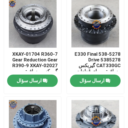
XKAY-01704 R360-7
538-5278 E330 Final
Gear Reduction Gear
Drive 5385278
CAT330GC گیربکس
R390-9 XKAY-02027
مسافرتی برای قطعات
گیربکس مسافرتی
حفاری
ارسال سؤال
ارسال سؤال
صفحه اصلی
محصولات
درباره ما