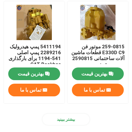
Assy موتور دیزل
قطعات کابین بیل مکانیکی
259-0815 موتور فن
5411194 پمپ هیدرولیک
E330D C9 قطعات ماشین
2289216 پمپ اصلی
آلات ساختمانی 2590815
541-1194 برای بارگذاری
پمپ پیستون
CAT Backhoe
بهترین قیمت
بهترین قیمت
تماس با ما
تماس با ما
بیشتر ببینید