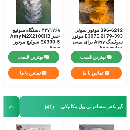
396-6212 موتور سوئی
۴۳۷۱۷۶۸ دستگاه سوئیچ
393-2179 E307E موتور
حفر Assy M2X210CHB
سوئیینگ Assy برای مینی
EX300-5 سوئیچ موتور
Assy
Excavator
بهترین قیمت
بهترین قیمت
تماس با ما
تماس با ما
صفحه اصلی
گیربکس مسافرتی بیل مکانیکی
(41)
محصولات
درباره ما