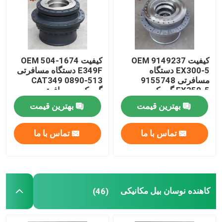
تور کارخانه
کنترل کیفیت
کیفیت OEM 9149237
کیفیت OEM 504-1674
EX300-5 دستگاه
E349F دستگاه مسافرتی
مسافرتی 9155748
513-0890 CAT349
EX350-5 گیربکس
گیربکس مسافرتی
با ما تماس بگیرید
مسافرتی
بهترین قیمت
بهترین قیمت
اخبار
تماس با ما
تماس با ما
درخواست نقل قول
موتور محرک نهایی بیل مکانیکی
کاهنده نوسان بیل مکانیکی
(46)
موتور تاب بیل مکانیکی