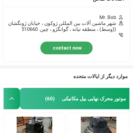
Mr. Bob
شهر ماشین آلات بین المللی ژوکون ، خیابان ژونگشان
((وسط) ، منطقه تیانه ، گوانگژو ، چین. 510660
contact now
موارد دیگر از ایالات متحده
موتور محرک نهایی بیل مکانیکی
(60)