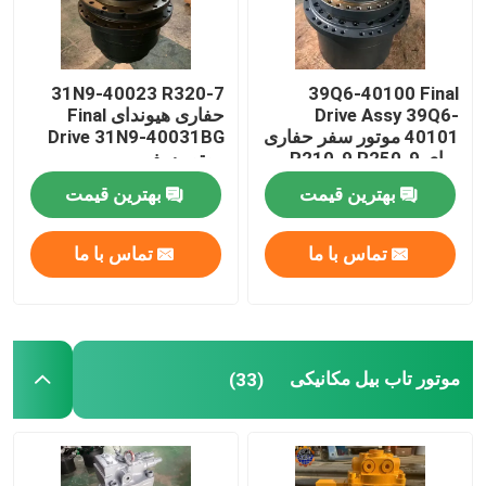
31N9-40023 R320-7
39Q6-40100 Final
Drive Assy 39Q6-
حفاری هیوندای Final
40101 موتور سفر حفاری
Drive 31N9-40031BG
برای R210-9 R250-9
موتور سفر
بهترین قیمت
بهترین قیمت
تماس با ما
تماس با ما
موتور تاب بیل مکانیکی
(33)