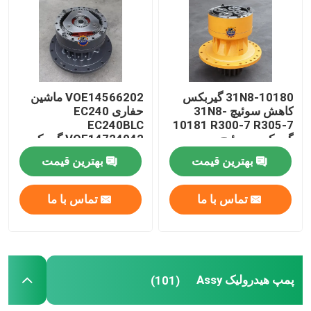
گیربکس مسافرتی بیل مکانیکی
کاهنده نوسان بیل مکانیکی
31N8-10180 گیربکس
VOE14566202 ماشین
کاهش سوئیچ 31N8-
حفاری EC240
پمپ هیدرولیک Assy
EC240BLC
10181 R300-7 R305-7
گیربکس سوئیچ
VOE14724042 گیربکس
سوئیچ
بهترین قیمت
بهترین قیمت
قطعات موتور بیل مکانیکی
تماس با ما
تماس با ما
قطعات الکتریکی بیل مکانیکی
توربو شارژر بیل مکانیکی
پمپ هیدرولیک Assy
(101)
پمپ دنده ای هیدرولیک