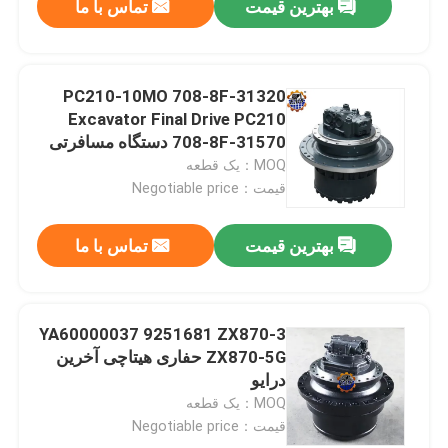
بهترین قیمت
تماس با ما
PC210-10MO 708-8F-31320
Excavator Final Drive PC210
708-8F-31570 دستگاه مسافرتی
MOQ：یک قطعه
قیمت：Negotiable price
بهترین قیمت
تماس با ما
YA60000037 9251681 ZX870-3
ZX870-5G حفاری هیتاچی آخرین
درایو
MOQ：یک قطعه
قیمت：Negotiable price