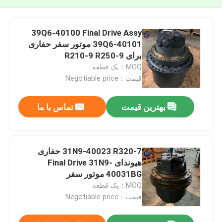
39Q6-40100 Final Drive Assy
39Q6-40101 موتور سفر حفاری
برای R210-9 R250-9
MOQ：یک قطعه
قیمت：Negotiable price
بهترین قیمت
تماس با ما
31N9-40023 R320-7 حفاری
هیوندای Final Drive 31N9-
40031BG موتور سفر
MOQ：یک قطعه
قیمت：Negotiable price