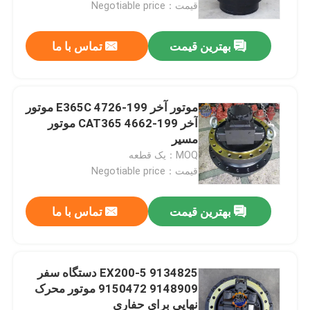
قیمت：Negotiable price
بهترین قیمت
تماس با ما
موتور آخر 199-4726 E365C موتور
آخر 199-4662 CAT365 موتور
مسیر
MOQ：یک قطعه
قیمت：Negotiable price
بهترین قیمت
تماس با ما
صفحه اصلی
محصولات
9134825 EX200-5 دستگاه سفر
9148909 9150472 موتور محرک
نهایی برای حفاری
درباره ما