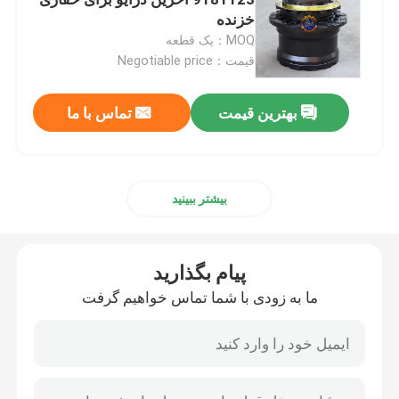
خزنده
MOQ：یک قطعه
گیربکس مسافرتی بیل مکانیکی
قیمت：Negotiable price
کاهنده نوسان بیل مکانیکی
بهترین قیمت
تماس با ما
پمپ هیدرولیک Assy
بیشتر ببینید
قطعات موتور بیل مکانیکی
پیام بگذارید
قطعات الکتریکی بیل مکانیکی
ما به زودی با شما تماس خواهیم گرفت
توربو شارژر بیل مکانیکی
پمپ دنده ای هیدرولیک