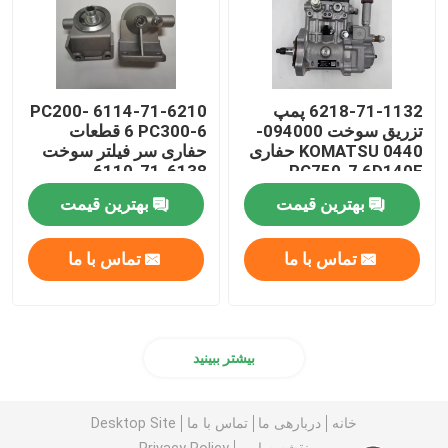
6218-71-1132 پمپ
6114-71-6210 PC200-
تزریق سوخت 094000-
6 PC300-6 قطعات
0440 KOMATSU حفاری
حفاری سر فیلتر سوخت
6138-71-6110
PC750-7 6D140E
بهترین قیمت
بهترین قیمت
تماس با ما
تماس با ما
بیشتر ببینید
خانه
دربارهی ما
تماس با ما
Desktop Site
نقشه سایت
Privacy Policy