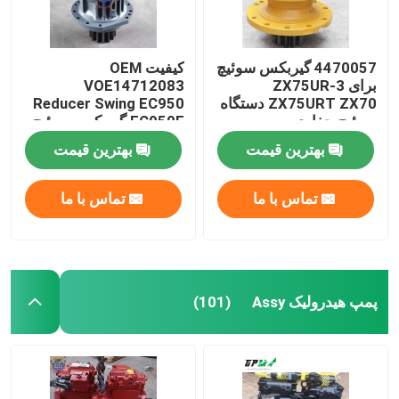
4470057 گیربکس سوئیچ
کیفیت OEM
برای ZX75UR-3
VOE14712083
ZX75URT ZX70 دستگاه
Reducer Swing EC950
سوئیچ حفاری
EC950E گیربکس سوئیچ
ولوو
بهترین قیمت
بهترین قیمت
تماس با ما
تماس با ما
پمپ هیدرولیک Assy
(101)