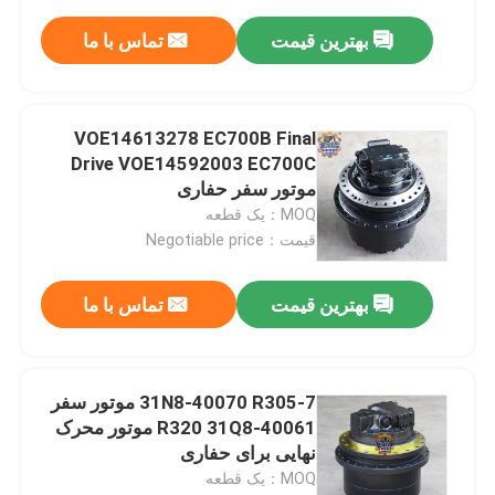
بهترین قیمت
تماس با ما
VOE14613278 EC700B Final
Drive VOE14592003 EC700C
موتور سفر حفاری
MOQ：یک قطعه
قیمت：Negotiable price
بهترین قیمت
تماس با ما
31N8-40070 R305-7 موتور سفر
R320 31Q8-40061 موتور محرک
نهایی برای حفاری
MOQ：یک قطعه