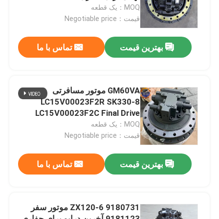
MOQ：یک قطعه
قیمت：Negotiable price
تور کارخانه
بهترین قیمت
تماس با ما
کنترل کیفیت
با ما تماس بگیرید
GM60VA موتور مسافرتی
LC15V00023F2R SK330-8
LC15V00023F2C Final Drive
اخبار
Assy
MOQ：یک قطعه
قیمت：Negotiable price
درخواست نقل قول
بهترین قیمت
تماس با ما
موتور محرک نهایی بیل مکانیکی
9180731 ZX120-6 موتور سفر
موتور تاب بیل مکانیکی
9181123 آخرین درایو برای حفاری