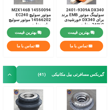
M2X146B 14550094
2401-9309A DX340
سوئیینگ موتور EMB برند
موتور سوئیچ EC240
برای DX340 خورشیدی
14566202 موتور سوئیچ
340LC حفاری
برای حفاری
بهترین قیمت
بهترین قیمت
تماس با ما
تماس با ما
گیربکس مسافرتی بیل مکانیکی
(41)