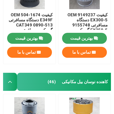
کیفیت OEM 9149237
کیفیت OEM 504-1674
EX300-5 دستگاه
E349F دستگاه مسافرتی
مسافرتی 9155748
513-0890 CAT349
EX350-5 گیربکس
گیربکس مسافرتی
مسافرتی
بهترین قیمت
بهترین قیمت
تماس با ما
تماس با ما
کاهنده نوسان بیل مکانیکی
(46)