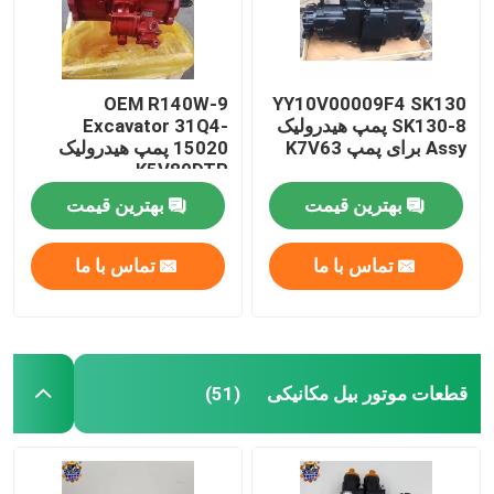
OEM R140W-9
YY10V00009F4 SK130
SK130-8 پمپ هیدرولیک
Excavator 31Q4-
Assy برای پمپ K7V63
15020 پمپ هیدرولیک
K5V80DTP پمپ
هیدرولیک اصلی
بهترین قیمت
بهترین قیمت
تماس با ما
تماس با ما
قطعات موتور بیل مکانیکی
(51)