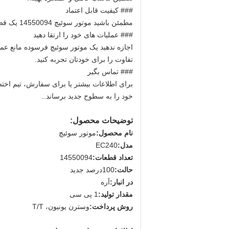
### کیفیت قابل اعتماد
مطمئن باشید موتور سوئیچ 14550094 یک قطعه اصلی با کیفیت بالا است که با استانداردهای کیفیت و عملکرد سخت مواجه استطول عمر، و آرامش ذهن
### عملیات های خود را ارتقا دهید
تفاوت را برای خودتان تجربه کنید.
### تماس بگير
برای اطلاعات بیشتر یا برای سفارش، تیم اختص
خود را به سطوح جدید برساند..
توضیحات محصول:
نام محصول:
موتور سوئیچ
مدل:
EC240
تعداد قطعات:
14550094
حالت:
100درصد جديد
در انبار:
آره
مقدار تولید:
1 پی سی
روش پرداخت:
وسترن یونیون، T/T