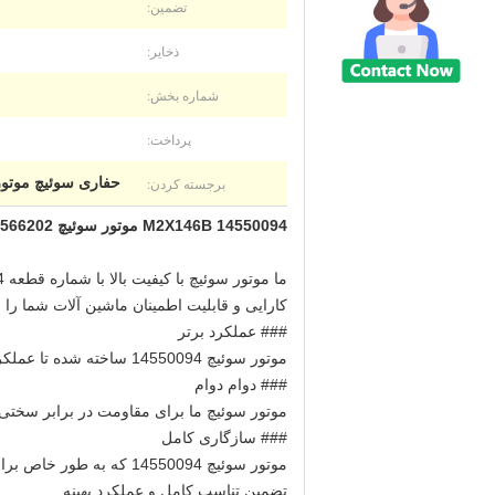
تضمین:
ذخایر:
شماره بخش:
پرداخت:
برجسته کردن:
حفاری سوئیچ موتور 14566202,M2X146B حفاری سوئیچ موتور,6B 14550094
M2X146B 14550094 موتور سوئیچ EC240 14566202 موتور سوئیچ برای حفاری
کارایی و قابلیت اطمینان ماشین آلات شما را 
### عملکرد برتر
موتور سوئیچ 14550094 ساخته شده تا عملکرد استثنایی را ارائه دهد، و کارآمد و کارآمد EC240 شما را تضمین کند.مطمئنم که از انتظاراتتون فراتر ميره.
### دوام دوام
موتور سوئیچ ما برای مقاومت در برابر سختی
### سازگاری کامل
تضمین تناسب کامل و عملکرد بهینه.