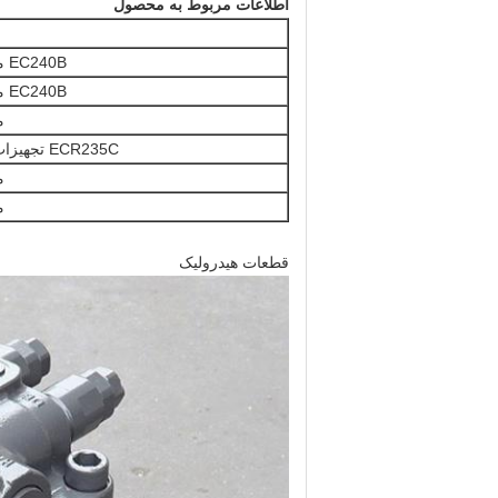
اطلاعات مربوط به محصول
EC240B موتور سوئیچ
EC240B موتور سوئیچ
م
ECR235C تجهیزات سوئیچینگ
م
م
قطعات هیدرولیک