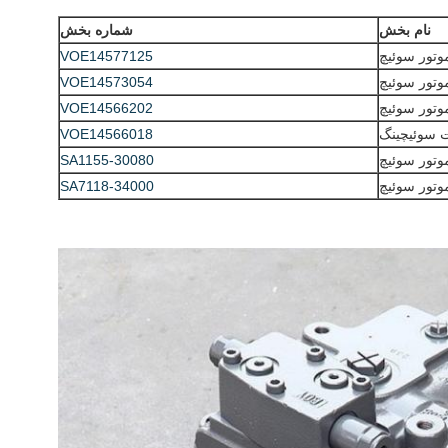
نام بخش
شماره بخش
VOE14577125
VOE14573054
وتور سوئیچ
VOE14566202
VOE14566018
وتور سوئیچ
SA1155-30080
وتور سوئیچ
SA7118-34000