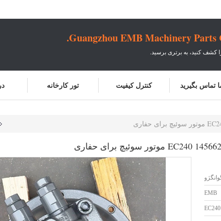
Guangzhou EMB Machinery Parts Co
ا کشف کنید، به برتری برسید.
ما تماس بگیرید
کنترل کیفیت
تور کارخانه
در
وانگژو
EMB
EC240