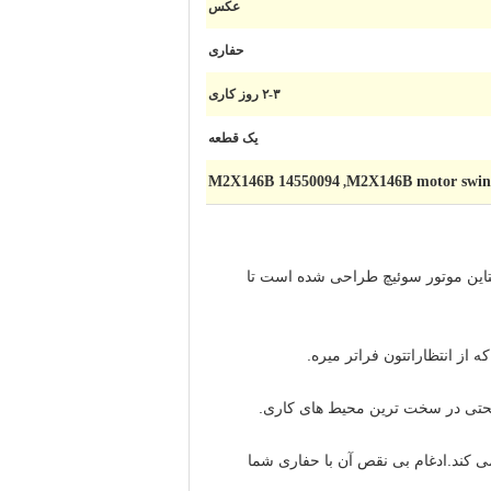
عکس
حفاری
۲-۳ روز کاری
یک قطعه
M2X146B 14550094
M2X146B motor swing
,
لا با شماره قطعه 14550094 را معرفی می کنیم که بهترین راه حل برای حفاری EC240 شما استاین موتور سوئیچ طراحی شده است تا
ستحتی در سخت ترین محیط های کاری.
ب آسان را تضمین می کند.ادغام بی نقص آن با حفاری شما