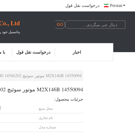
Persian
درخواست نقل قول
., Ltd.
پتانسیل خود ر
اخبار
درخواست نقل قول
با 
M2X146B 14550094 موتور سوئیچ EC240 14566202 موتور سوئیچ برای حفاری
M2X146B 14550094 موتور سوئیچ EC240 14566202 موتور سوئیچ برای حفاری
جزئیات محصول:
محل منبع:
گ
نام تجاری:
شماره مدل: