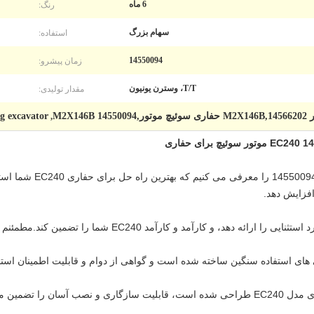
رنگ:
6 ماه
استفاده:
سهام بزرگ
زمان پیشرو:
14550094
مقدار تولیدی:
T/T، وسترن یونیون
M2X14
 excavator
,
ما موتور سوئیچ با کیفیت با
افزایش دهد.
 های استفاده سنگین ساخته شده است و گواهی از دوام و قابلیت اطمینان ا
موتور سوئیچ 14550094 که به طور خاص برای مدل EC240 طراحی شده است، قابلیت سازگاری و نص