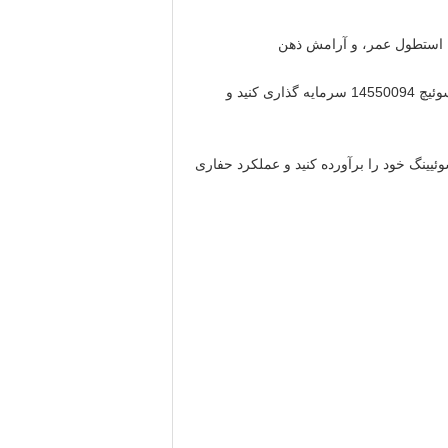
اجازه ندهید یک موتور سوئیچ فرسوده مانع عملیات شما شود. عملکرد حفاری EC240 خود را افزایش دهید ️ امروز در موتور سوئیچ 14550094 سرمایه گذاری کنید و
ئیینگ خود را برآورده کنید و عملکرد حفاری