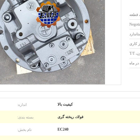
 قطعه
Negotia
اندارد
T/T
اندازه:
کیفیت بالا
بسته بندی:
فولاد، ریخته گری
نام بخش:
EC240