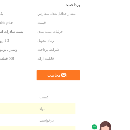
پرداخت:
مقدار حداقل تعداد سفارش:
یک
قیمت:
ble price
جزئیات بسته بندی:
بسته صادرات است
زمان تحویل:
1-3 روز کاری
شرایط پرداخت:
وسترن یونیون، 
قابلیت ارائه:
500 قطعه در ماه
مخاطب
کیفیت:
مواد:
درخواست: