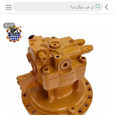
5
/
2