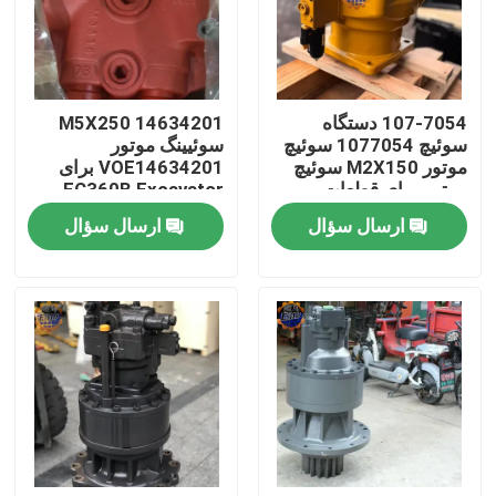
تور کارخانه
107-7054 دستگاه
14634201 M5X250
کنترل کیفیت
سوئیچ 1077054 سوئیچ
سوئیینگ موتور
موتور M2X150 سوئیچ
VOE14634201 برای
موتور برای قطعات
EC360B Excavator
با ما تماس بگیرید
حفاری E330BL
M5X250CHB Motor
ارسال سؤال
ارسال سؤال
اخبار
درخواست نقل قول
موتور محرک نهایی بیل مکانیکی
موتور تاب بیل مکانیکی