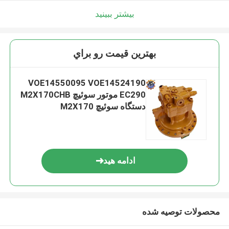
بیشتر ببینید
بهترين قيمت رو براي
VOE14550095 VOE14524190
EC290 موتور سوئیچ M2X170CHB
دستگاه سوئیچ M2X170
ادامه هید
محصولات توصیه شده