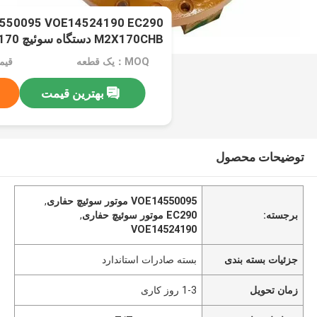
M2X170CHB دستگاه سوئیچ M2X170
MOQ：یک قطعه
قیمت：rice
بهترین قیمت
توضیحات محصول
VOE14550095 موتور سوئیچ حفاری
,
برجسته:
EC290 موتور سوئیچ حفاری
,
VOE14524190
جزئیات بسته بندی
بسته صادرات استاندارد
زمان تحویل
1-3 روز کاری