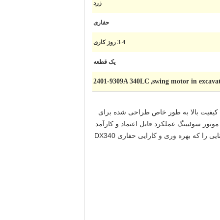
زرد
حفاری
3-4 روز کاری
یک قطعه
2401-9309A 340LC
swing motor in excava
,
فروش است. این موتور با کیفیت بالا به طور خاص طراحی شده برای
 این موتور سوئیینگ عملکرد قابل اعتماد و کارآمد
را ارائه می دهد، که حرکات سوئیینگ صاف و دقیق را امکان پذیر می کند.با ساخت با دوام و طراحی محکماین محصول استثنایی را که بهره وری و کارایی حفاری DX340