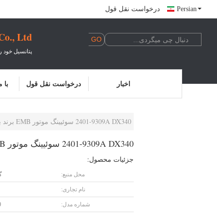
Persian
درخواست نقل قول
., Ltd.
پتانسیل خود ر
اخبار
درخواست نقل قول
با 
2401-9309A DX340 سوئیینگ موتور EMB برند برای DX340 خورشیدی 340LC حفاری
2401-9309A DX340 سوئیینگ موتور EMB برند برای DX340 خورشیدی 340LC حفاری
جزئیات محصول:
محل منبع:
گ
نام تجاری:
شماره مدل:
0