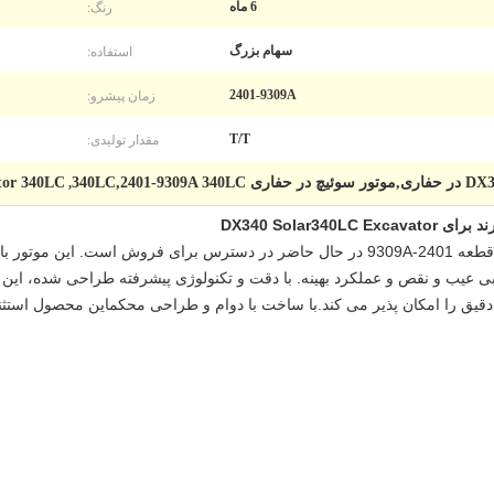
رنگ:
6 ماه
استفاده:
سهام بزرگ
زمان پیشرو:
2401-9309A
مقدار تولیدی:
T/T
tor 340LC
,
موتور سوئیگ برای حفاری DX340، با شماره قطعه 2401-9309A در حال حاضر در دسترس برای 
ینان از سازگاری بی عیب و نقص و عملکرد بهینه. با دقت و تکنولوژی پیشرفته طراحی شده،