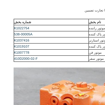
ا تجارت تضمین
نام بخش
شماره بخش
وتور راننده
K1022754
ر پاک کننده
538-00005A
تور استارتر
K1037416
ر پاک کننده
K1019107
موتور فن
K1007778
موتور سفر
410D2000-02-F