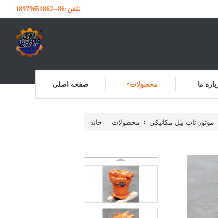
تلفن:
86--18979651862
باره ما
محصولات
صفحه اصلی
موتور تاب بیل مکانیکی
محصولات
خانه