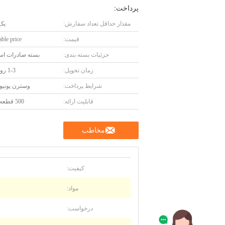
پرداخت:
مقدار حداقل تعداد سفارش:
یک
قیمت:
ble price
جزئیات بسته بندی:
بسته صادرات است
زمان تحویل:
1-3 روز کاری
شرایط پرداخت:
وسترن یونیون، 
قابلیت ارائه:
500 قطعه در ماه
مخاطب
کیفیت:
مواد:
درخواست: