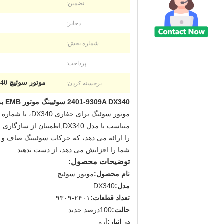
تضمین:
ذخایر:
شماره بخش:
پرداخت:
برجسته کردن:
موتور سوئیچ DX340 در حفاری,موتور سوئیچ در حفاری 340LC,2401-9309A 340LC
2401-9309A DX340 سوئیینگ موتور EMB برند برای DX340 Solar340LC Excavator
متناسب با مدل DX340,اطم
شما را افزایش می دهد، از دست ندهید.
توضیحات محصول:
نام محصول:
موتور سوئیچ
مدل:
DX340
تعداد قطعات:
۲۴۰۱-۹۳۰۹
حالت:
100درصد جديد
در انبار:
آره