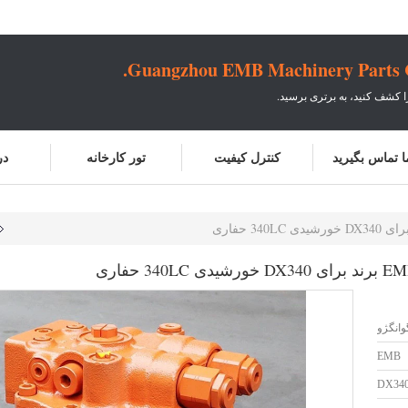
Guangzhou EMB Machinery Parts Co
ا کشف کنید، به برتری برسید.
ما تماس بگیرید
کنترل کیفیت
تور کارخانه
در
وانگژو
EMB
DX34