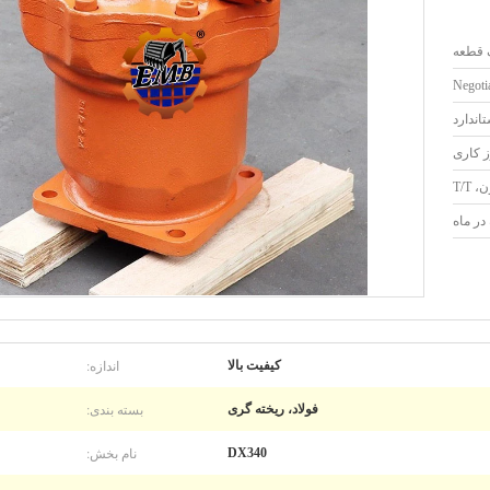
 قطعه
Negotia
اندارد
T/T
اندازه:
کیفیت بالا
بسته بندی:
فولاد، ریخته گری
نام بخش:
DX340