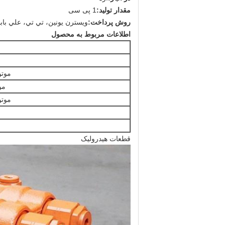
مقدار تولید:
1 پی سی
روش پرداخت:
ويسترن يونين، تي تي، علي باب
اطلاعات مربوط به محصول
م
موتو
مو
موتو
قطعات هیدرولیک