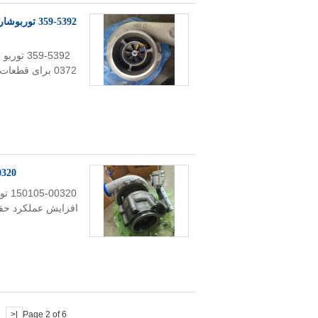
150105-00320 توربو ش
|<
Page 2 of 6