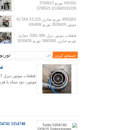
HX55G توربو 3793613
612600191230 3795521
612600116173 HX55 توربو شارژر
4050201 توربو شارژر 6CTA8.3-C215
موتور 3535635 توربو HX40W
4050202
قطعات موتور دیزل 399-3391 حفاری
توربو شارژر 3993391 توربو 3535635
توربو
قطعات م
354741