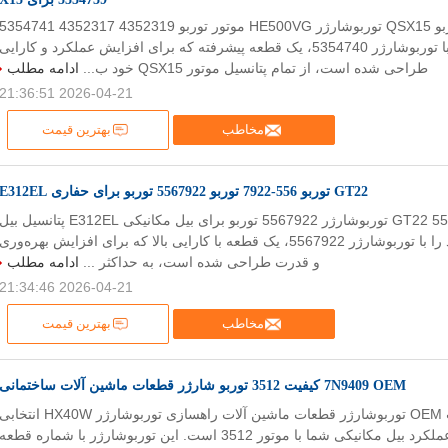
5354740 توربو QSX15 توربوشارژر HE500VG موتور توربو 4352319 4352317 354741
5354739 برای X15 با توربوشارژر 5354740، یک قطعه پیشرفته که برای افزایش عملکرد و کارایی
طراحی شده است، از تمام پتانسیل موتور QSX15 خود ب...
ادامه مطلب
2026-04-21 21:36:51
مخاطب
بهترین قیمت
GT22 توربو 556-7922 توربو 5567922 توربو برای حفاری E312EL
توربوشارژر GT22 556-7922 توربوشارژر 5567922 توربو برای بیل مکانیکی E312EL پتانسیل بی
مکانیکی E312EL خود را با توربوشارژر 5567922، یک قطعه با کارایی بالا که برای افزایش بهره‌وری
و قدرت طراحی شده است، به حداکثر ...
ادامه مطلب
2026-04-21 21:34:46
مخاطب
بهترین قیمت
7N9409 OEM کیفیت 3512 توربو شارژر قطعات ماشین آلات ساختمانی
7N9409 EMB کیفیت OEM توربوشارژر قطعات ماشین آلات راهسازی توربوشارژر HX40W انتخاب
عالی برای ارتقاء عملکرد بیل مکانیکی شما با موتور 3512 است. این توربوشارژر با شماره قطعه