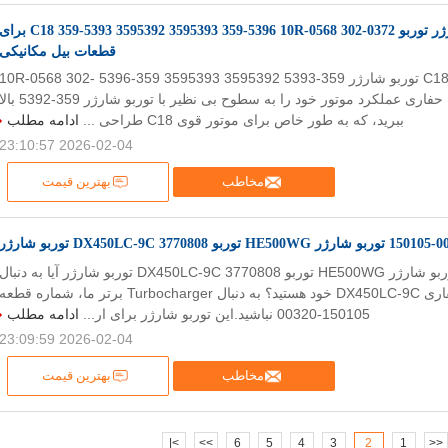
359-5392 توربوشارژر توربو C18 359-5393 3595392 3595393 359-5396 10R-0568 302-0372 بر
قطعات بیل مکانیکی
359-5392 توربو C18 توربو شارژر 359-5393 3595392 3595393 359-5396 10R-0568 302-
0372 برای قطعات حفاری عملکرد موتور خود را به سطوح بی نظیر با توربو شارژر 359-5392 
ببرید، که به طور خاص برای موتور قوی C18 طراحی ...
ادامه مطلب
2026-02-04 23:10:57
مخاطب
بهترین قیمت
ارژر HE500WG توربو 3770808 DX450LC-9C توربو شارژر
150105-00320 توربو شارژر HE500WG توربو 3770808 DX450LC-9C توربو شارژر آیا به دنبال
افزایش عملکرد حفاری DX450LC-9C خود هستید؟ به دنبال Turbocharger برتر ما، شماره قطعه
150105-00320 نباشید.این توربو شارژر برای ار...
ادامه مطلب
2026-02-04 23:09:59
مخاطب
بهترین قیمت
>|
>>
6
5
4
3
2
1
<<