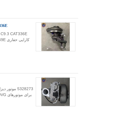
C9.3 CAT336E توربو شا