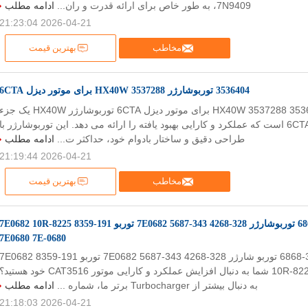
7N9409، به طور خاص برای ارائه قدرت و ران...
ادامه مطلب
2026-04-21 21:23:04
مخاطب
بهترین قیمت
3536404 توربوشارژر HX40W 3537288 برای موتور دیزل 6CTA
توربوشارژر 3536404 HX40W 3537288 برای موتور دیزل 6CTA توربوشارژر HX40W یک جز
ضروری برای موتور 6CTA است که عملکرد و کارایی بهبود یافته را ارائه می دهد. این توربوشارژر با
طراحی دقیق و ساختار بادوام خود، حداکثر ت...
ادامه مطلب
2026-04-21 21:19:44
مخاطب
بهترین قیمت
3516 موتور 301-6868 توربوشارژر 328-4268 343-5687 7E0682 توربو 191-8359 7E0682 10R-8225
7E0680 7E-0680
3516 موتور 301-6868 توربو شارژر 328-4268 343-5687 7E0682 توربو 191-8359 E0682
10R-8225 7E0680 7E-0680 شما به دنبال افزایش عملکرد و کارایی موتور CAT3516 خود هستید
به دنبال بیشتر از Turbocharger برتر ما، شماره ...
ادامه مطلب
2026-04-21 21:18:03