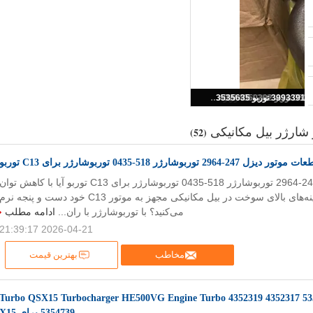
450-0550 TURBOCHARGER 4500550 434-6553 4346553 432-8950 4328950 450-0557 CAT390F توربو
 شارژر بیل مکانیکی
(52)
وتور دیزل 247-2964 توربوشارژر 518-0435 توربوشارژر برای C13 توربو
قطعات موتور دیزل 247-2964 توربوشارژر 518-0435 توربوشارژر برای C13 توربو آیا با کاهش توان
موتور، دود سیاه یا هزینه‌های بالای سوخت در بیل مکانیکی مجهز به موتور C13 خود دست و پنجه نرم
می‌کنید؟ با توربوشارژر با ران...
ادامه مطلب
2026-04-21 21:39:17
مخاطب
بهترین قیمت
5354740 Turbo QSX15 Turbocharger HE500VG Engine Turbo 4352319 4352317 5
5354739 برای X15