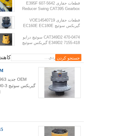
قطعات حفاری E395F 607-5642
Reducer Swing CAT395 Gearbox
Swing 595-9502 برای حفاری
قطعات حفاری VOE14540719
گیربکس سوئیچ EC160E EC180E
دستگاه سوئیچ برای قطعات حفاری
470-0474 CAT349D2 سوئیچ درایو
EC210B گیربکس سوئیچ VOE14563328 VOE14541069
418-7155 E349D2 گیربکس سوئیچ
برای قطعات حفاری
کاهند
OEM جدید 9196963 200-3
ا
333-3015 318D