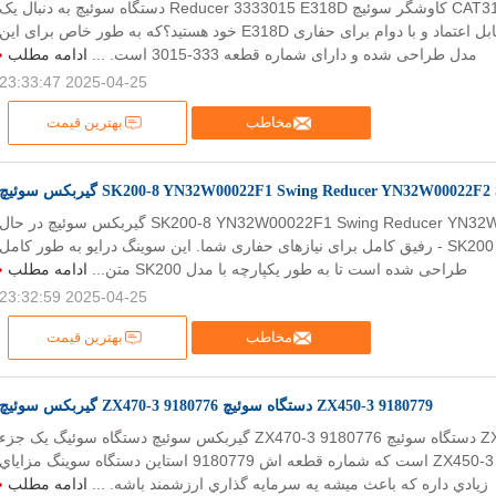
333-3015 CAT318D کاوشگر سوئیچ Reducer 3333015 E318D دستگاه سوئیچ به دنبال یک
گیربکس اسویینگ قابل اعتماد و با دوام برای حفاری E318D خود هستید؟که به طور خاص برای این
مدل طراحی شده و دارای شماره قطعه 333-3015 است. ...
ادامه مطلب
2025-04-25 23:33:47
مخاطب
بهترین قیمت
SK200-8 YN32W00022F1 Swing Reducer YN32W00022F گیربکس سوئیچ
SK200-8 YN32W00022F1 Swing Reducer YN32W00022F2 SK200 گیربکس سوئیچ در حال
معرفی سوینگ درایو SK200 - رفیق کامل برای نیازهای حفاری شما. این سوینگ درایو به طور کامل
طراحی شده است تا به طور یکپارچه با مدل SK200 متن...
ادامه مطلب
2025-04-25 23:32:59
مخاطب
بهترین قیمت
9180779 ZX450-3 دستگاه سوئیچ 9180776 ZX470-3 گیربکس سوئیچ
9180779 ZX450-3 دستگاه سوئیچ 9180776 ZX470-3 گیربکس سوئیچ دستگاه سوئیگ یک جزء
مهم برای حفاری ZX450-3 است که شماره قطعه اش 9180779 استاين دستگاه سوينگ مزاياي
زيادي داره که باعث ميشه يه سرمايه گذاري ارزشمند باشه. ...
ادامه مطلب