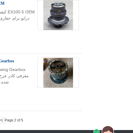
EX100-5 OEM
g Gearbox
شده.ا
|<
Page 2 of 5