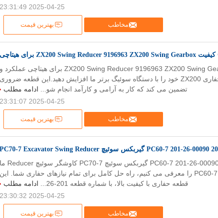
2025-04-25 23:31:49
مخاطب
بهترین قیمت
چی
OEM کیفیت ZX200 Swing Reducer 9196963 ZX200 Swing Gearbox برای هیتاچی عملکرد و
قابلیت اطمینان حفاری ZX200 خود را با دستگاه سوئیگ برتر ما افزایش دهید.این قطعه ضروری
تضمین می کند که کار به آرامی و کارآمد انجام شو...
ادامه مطلب
2025-04-25 23:31:07
مخاطب
بهترین قیمت
PC70-7 Excava
201-26-00130 201-26-00090 PC60-7 گیربکس سوئیچ PC70-7 کاوشگر سوئیچ educer
دستگاه سوئیینگ PC60-7 را معرفی می کنیم، راه حل کامل برای تمام نیازهای حفاری شما. این
قطعه حفاری با کیفیت بالا، با شماره قطعه 201-26...
ادامه مطلب
2025-04-25 23:30:32
مخاطب
بهترین قیمت