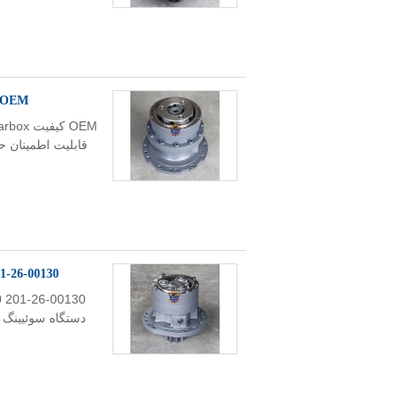
OEM کیفیت ZX200 Swing Reducer 9196963 ZX200 Swing Gearbox برای هیتا
201-26-00130 201-26-00090 PC60-7 گیربکس سوئیچ tor Swing Reducer