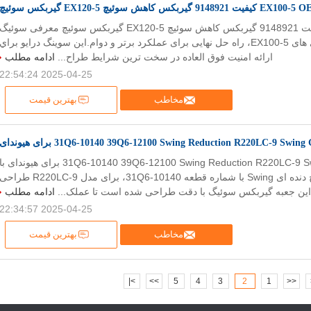
 کیفیت 9148921 گیربکس کاهش سوئیچ EX120-5 گیربکس سوئیچ
EX100-5 OEM کیفیت 9148921 گیربکس کاهش سوئیچ EX120-5 گیربکس سوئیچ معرفی سوئیگ
درایو برای حفاری های EX100-5، راه حل نهایی برای عملکرد برتر و دوام.اين سوينگ درايو براي
ارائه امنيت فوق العاده در سخت ترين شرايط طراح...
ادامه مطلب
2025-04-25 22:54:24
مخاطب
بهترین قیمت
31Q6-10140 39Q6-12100 Swing Reduction R220LC-9 Swin برای هیوندای
31Q6-10140 39Q6-12100 Swing Reduction R220LC-9 Swing Gearbox برای هیوندای با
معرفی کادر چرخ دنده ای Swing با شماره قطعه 31Q6-10140، برای مدل R220LC-9 طراح
ین جعبه گیربکس سوئیگ با دقت طراحی شده است تا عملک...
ادامه مطلب
2025-04-25 22:34:57
مخاطب
بهترین قیمت
>|
>>
5
4
3
2
1
<<