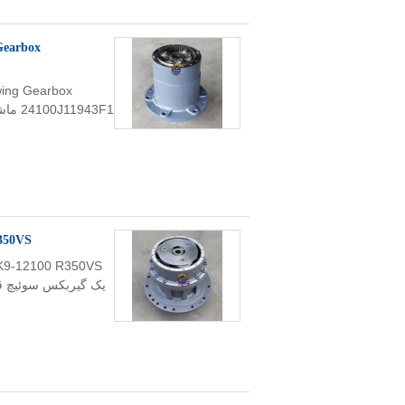
Gearbox
ing Gearbox
39K9-12100 R350VS گ