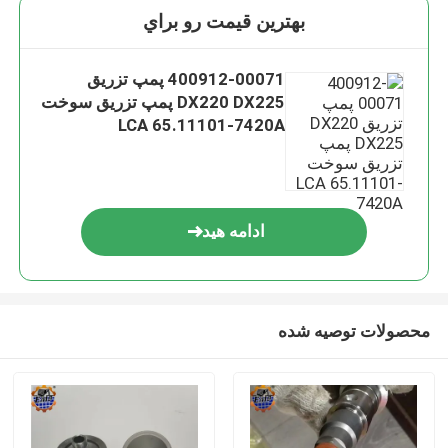
بهترين قيمت رو براي
400912-00071 پمپ تزریق
DX220 DX225 پمپ تزریق سوخت
LCA 65.11101-7420A
ادامه هید
محصولات توصیه شده