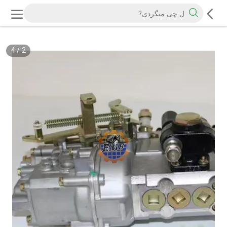
4
/
2