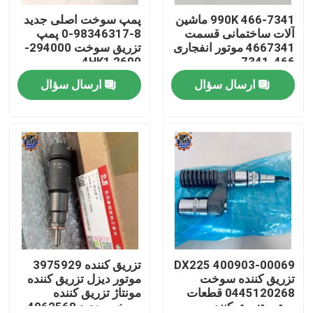
466-7341 990K ماشین
پمپ سوخت اصلی جدید
آلات ساختمانی قسمت
8-98346317-0 پمپ
تور کارخانه
4667341 موتور انفجاری
تزریق سوخت 294000-
2600 4HK1
466-7341
ارسال سؤال
ارسال سؤال
کنترل کیفیت
با ما تماس بگیرید
اخبار
درخواست نقل قول
موتور محرک نهایی بیل مکانیکی
400903-00069 DX225
تزریق کننده 3975929
تزریق کننده سوخت
موتور دیزل تزریق کننده
0445120268 قطعات
مونتاژ تزریق کننده
موتور تاب بیل مکانیکی
موتور تزریق کننده
سوخت جدید 4062568