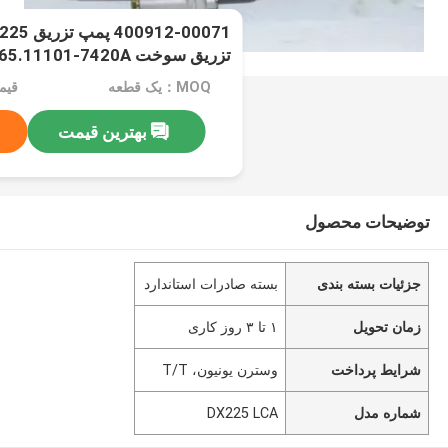
تزریق سوخت LCA 65.11101-7420A
MOQ：یک قطعه
قیمت：rice
بهترین قیمت
توضیحات محصول
جزئیات بسته بندی
بسته صادرات استاندارد
زمان تحویل
۱ تا ۳ روز کاری
شرایط پرداخت
وسترن یونیون، T/T
شماره مدل
DX225 LCA