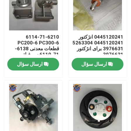
0445120241 انژکتور
6114-71-6210
PC200-6 PC300-6
0445120241 5263304
3976631 برای انژکتور
قطعات معدنی 6138-
3976631
71-6110 سر فیلتر
سوخت
ارسال سؤال
ارسال سؤال
صفحه اصلی
محصولات
درباره ما