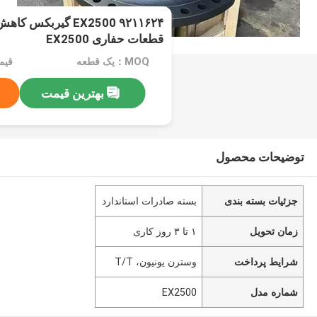
۹۲۱۱۶۲۴ EX2500 گیرب
قطعات حفاری EX2500
MOQ：یک قطعه
قیمت：rice
بهترین قیمت
توضیحات محصول
جزئیات بسته بندی
بسته صادرات استاندارد
زمان تحویل
۱ تا ۳ روز کاری
شرایط پرداخت
وسترن یونیون، T/T
شماره مدل
EX2500