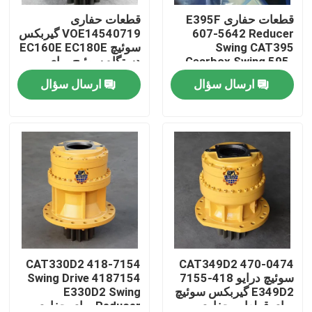
قطعات حفاری E395F
قطعات حفاری
607-5642 Reducer
VOE14540719 گیربکس
تور کارخانه
Swing CAT395
سوئیچ EC160E EC180E
Gearbox Swing 595-
دستگاه سوئیچ برای
9502 برای حفاری
قطعات حفاری
ارسال سؤال
ارسال سؤال
کنترل کیفیت
با ما تماس بگیرید
اخبار
درخواست نقل قول
موتور محرک نهایی بیل مکانیکی
418-7154 CAT330D2
470-0474 CAT349D2
سوئیچ درایو 418-7155
Swing Drive 4187154
E349D2 گیربکس سوئیچ
E330D2 Swing
موتور تاب بیل مکانیکی
برای قطعات حفاری
Reducer برای حفاری