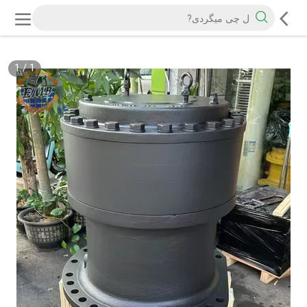
1
/
1