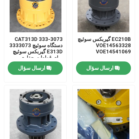
EC210B گیربکس سوئیچ
333-3073 CAT313D
VOE14563328
دستگاه سوئیچ 3333073
VOE14541069
E313D گیربکس سوئیچ
برای قطعات حفاری
ارسال سؤال
ارسال سؤال
صفحه اصلی
محصولات
درباره ما