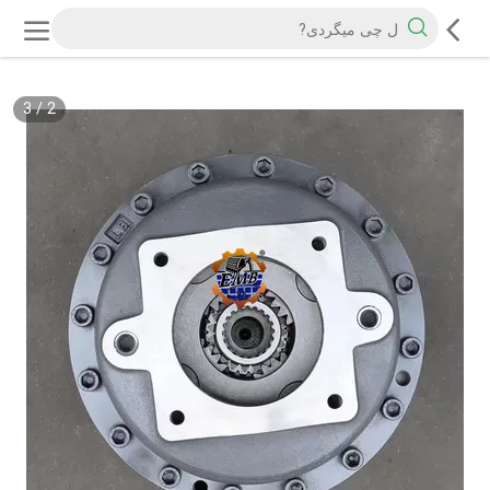
3
/
2