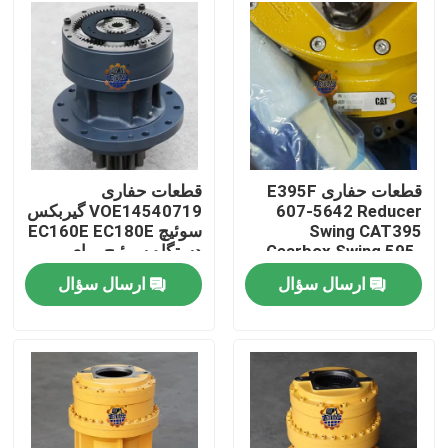
تور کارخانه
کنترل کیفیت
با ما تماس بگیرید
قطعات حفاری E395F
قطعات حفاری
607-5642 Reducer
VOE14540719 گیربکس
Swing CAT395
سوئیچ EC160E EC180E
اخبار
Gearbox Swing 595-
دستگاه سوئیچ برای
9502 برای حفاری
قطعات حفاری
ارسال سؤال
ارسال سؤال
درخواست نقل قول
موتور محرک نهایی بیل مکانیکی
موتور تاب بیل مکانیکی