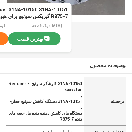
ucer 31NA-10150 31NA-10151
R375-7 گیربکس سوئیچ برای هیوندای
MOQ：یک قطعه
قیمت：rice
بهترین قیمت
توضیحات محصول
31NA-10150 کاوشگر سوئیچ Reducer E
xcavator
,
برجسته:
31NA-10151 دستگاه کاهش سوئیچ حفاری
,
دستگاه های کاهش دهنده دنده ها، جعبه های
دنده R375-7
جزئیات بسته بندی
بسته صادرات استاندارد