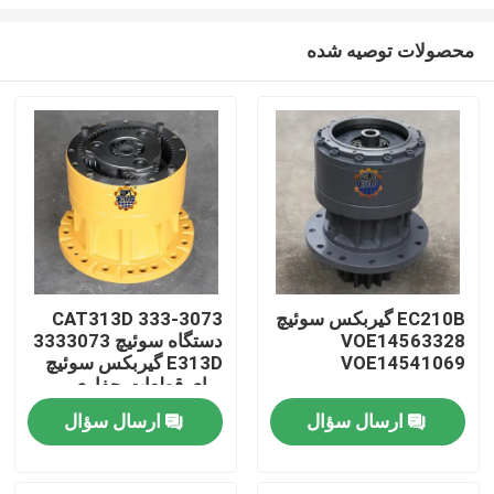
محصولات توصیه شده
EC210B گیربکس سوئیچ
333-3073 CAT313D
VOE14563328
دستگاه سوئیچ 3333073
صفحه اصلی
VOE14541069
E313D گیربکس سوئیچ
برای قطعات حفاری
محصولات
ارسال سؤال
ارسال سؤال
درباره ما