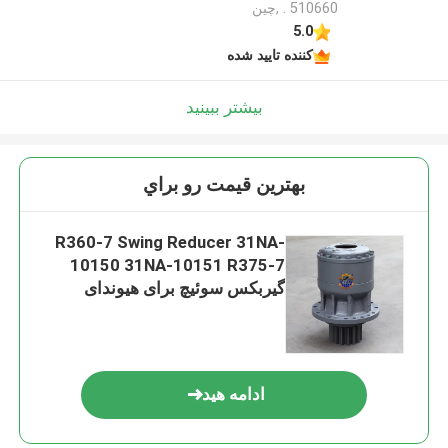
. 510660 ,چین
5.0
کننده تایید شده
بیشتر ببینید
بهترين قيمت رو براي
R360-7 Swing Reducer 31NA-
10150 31NA-10151 R375-7
گیربکس سوئیچ برای هیوندای
ادامه هید