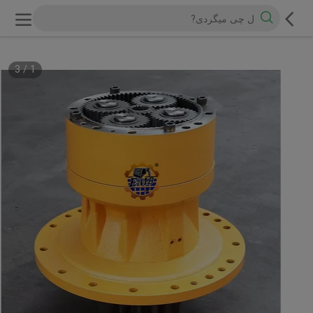
3
/
1