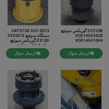
EC210B گیربکس سوئیچ
333-3073 CAT313D
VOE14563328
دستگاه سوئیچ 3333073
VOE14541069
E313D گیربکس سوئیچ
برای قطعات حفاری
ارسال سؤال
ارسال سؤال
صفحه اصلی
محصولات
درباره ما