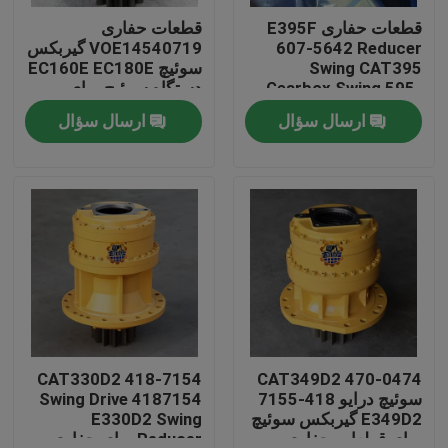
قطعات حفاری E395F
قطعات حفاری
607-5642 Reducer
VOE14540719 گیربکس
تور کارخانه
Swing CAT395
سوئیچ EC160E EC180E
Gearbox Swing 595-
دستگاه سوئیچ برای
9502 برای حفاری
قطعات حفاری
ارسال سؤال
ارسال سؤال
کنترل کیفیت
با ما تماس بگیرید
اخبار
درخواست نقل قول
موتور محرک نهایی بیل مکانیکی
418-7154 CAT330D2
470-0474 CAT349D2
سوئیچ درایو 418-7155
Swing Drive 4187154
E349D2 گیربکس سوئیچ
E330D2 Swing
موتور تاب بیل مکانیکی
برای قطعات حفاری
Reducer برای حفاری