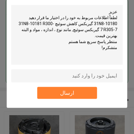
بهترين قيمت رو براي
31N8-10180 گیربکس کاهش
سوئیچ 31N8-10181 R300-7
R305-7 گیربکس سوئیچ
ادامه هید
ارسال
محصولات توصیه شده