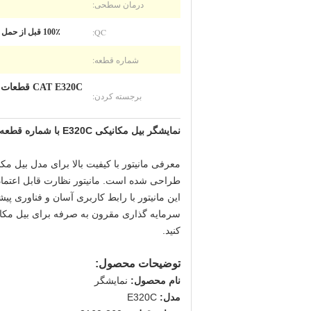
درمان سطحی:
QC:
100٪ قبل از حمل و نقل بازرسی شده است
شماره قطعه:
CAT E320C قطعات الکتریکی حفاری,قطعات الکتریکی حفاری 260-2160,صفحه نمایش حفاری 157-3198
برجسته کردن:
نمایشگر بیل مکانیکی E320C با شماره قطعه 260-2160 مانیتور برای قطعات ماشین آلات
طراحی شده است. مانیتور نظارت قابل اعتماد و 
این مانیتور با رابط کاربری آسان و فناوری پ
کنید.
توضیحات محصول:
نام محصول:
نمایشگر
مدل:
E320C