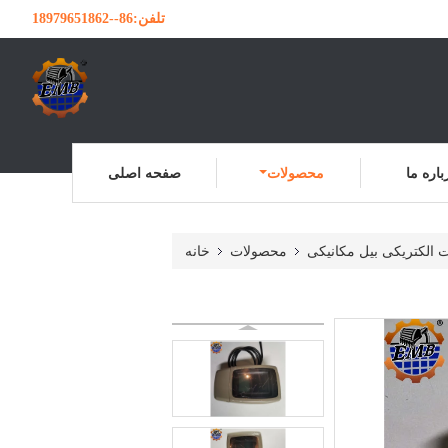
تلفن:
86--18979651862
باره ما
محصولات
صفحه اصلی
 الکتریکی بیل مکانیکی
محصولات
خانه