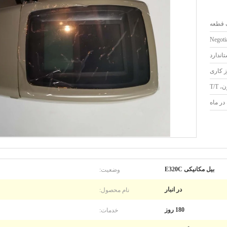
 قطعه
Negotia
اندارد
T/T
وضعیت:
بیل مکانیکی E320C
نام محصول:
در انبار
خدمات:
180 روز