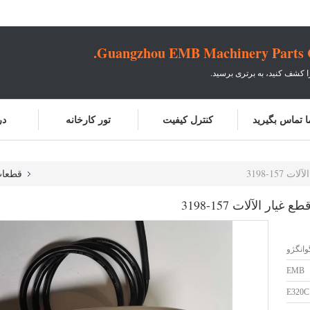
Guangzhou EMB Machinery Parts Co
ا کشف کنید، به برتری برسید.
ما تماس بگیرید
کنترل کیفیت
تور کارخانه
در
قطعات
وانگژو
EMB
E320C