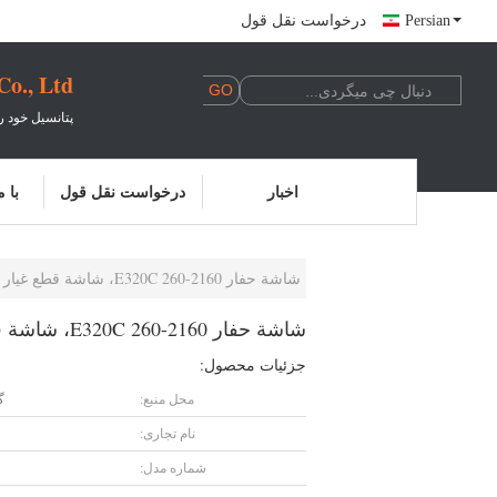
Persian
درخواست نقل قول
., Ltd.
پتانسیل خود ر
اخبار
درخواست نقل قول
با 
شاشة حفار E320C 260-2160، شاشة قطع غيار الآلات 157-3198
شاشة حفار E320C 260-2160، شاشة قطع غيار الآلات 157-3198
جزئیات محصول:
محل منبع:
گ
نام تجاری:
شماره مدل: