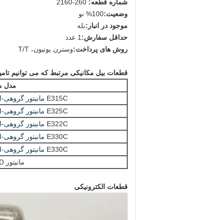
شماره قطعه:
260-2160
وضعیت:
100% نو
موجود در انبار:
بله
حداقل سفارش:
1 عدد
روش های پرداخت:
وسترن یونیون، T/T
قطعات بیل مکانیکی مرتبط که می توانیم تامی
مدل م
E315C
مانیتور گروهی-اپ
E325C
مانیتور گروهی-اپ
E322C
مانیتور گروهی-اپ
E330C
مانیتور گروهی-اپ
E330C
مانیتور گروهی-اپ
مانیتور E330D
قطعات الکترونیکی