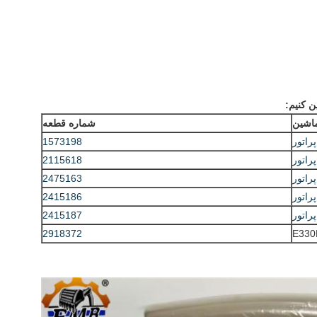
ن کنیم:
اشین
شماره قطعه
راتور
1573198
راتور
2115618
راتور
2475163
راتور
2415186
راتور
2415187
2918372