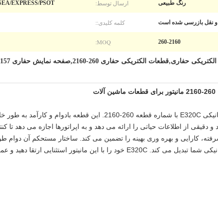
ارسال توسط:
رنگ طبیعی
AIR/SEA/EXPRESS/PSOT چین ، FedEx \ EMS \ HK POST
کلمه کلیدی::
MOQ:
260-2160
معرفی مانیتور با کیفیت بالا برای مدل بیل مکانیکی E320C با شماره قطعه 260
دقیقی از اطلاعات حیاتی را ارائه می دهد و به اپراتورها اجازه می دهد تا کن
یشرفته، کارایی و بهره وری بهینه را تضمین می کند. ساختار مستحکم آن دوام ط
سرمایه گذاری مقرون به صرفه برای بیل مکانیکی شما تبدیل می کند. E320C خود را با ای