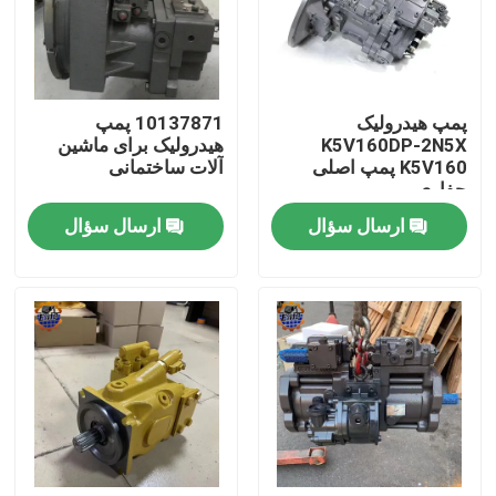
تور کارخانه
پمپ هیدرولیک
10137871 پمپ
کنترل کیفیت
K5V160DP-2N5X
هیدرولیک برای ماشین
K5V160 پمپ اصلی
آلات ساختمانی
حفاری
با ما تماس بگیرید
ارسال سؤال
ارسال سؤال
اخبار
درخواست نقل قول
موتور محرک نهایی بیل مکانیکی
موتور تاب بیل مکانیکی