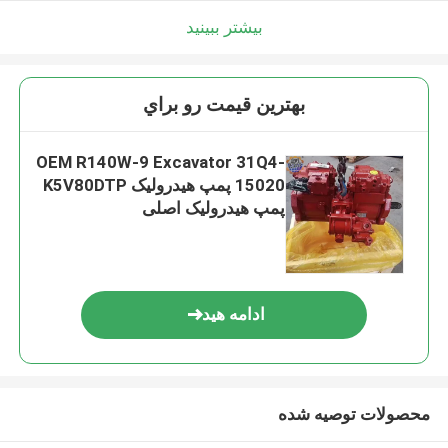
بیشتر ببینید
بهترين قيمت رو براي
OEM R140W-9 Excavator 31Q4-
15020 پمپ هیدرولیک K5V80DTP
پمپ هیدرولیک اصلی
ادامه هید
محصولات توصیه شده