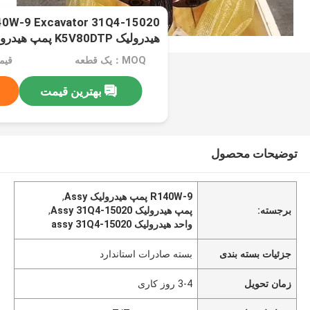
هیدرولیک K5V80DTP پمپ هیدرولیک اصلی
MOQ：یک قطعه
قیمت：rice
بهترین قیمت
توضیحات محصول
R140W-9 پمپ هیدرولیک Assy
,
برجسته:
پمپ هیدرولیک Assy 31Q4-15020
,
واحد هیدرولیک assy 31Q4-15020
جزئیات بسته بندی
بسته صادرات استاندارد
زمان تحویل
3-4 روز کاری