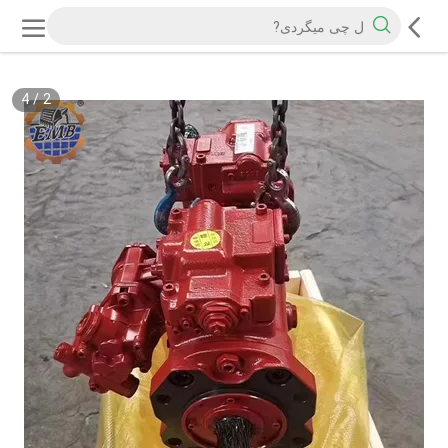
4
/
2