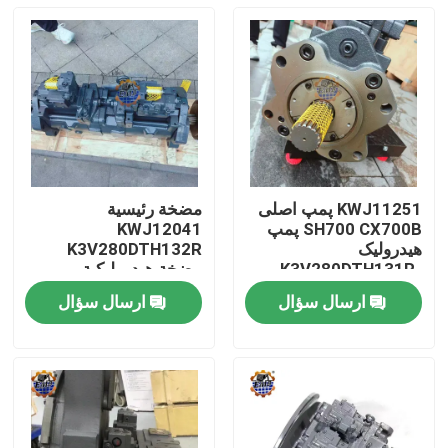
KWJ11251 پمپ اصلی
مضخة رئيسية
SH700 CX700B پمپ
KWJ12041
هیدرولیک
K3V280DTH132R
K3V280DTH131R-
مضخة هيدروليكية
9Y04-HVB پمپ
CX750D LINKBELT
ارسال سؤال
ارسال سؤال
750LX مضخة هيدروليكية
صفحه اصلی
محصولات
درباره ما