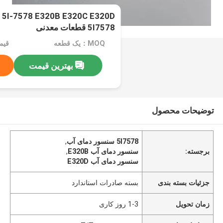
0D
5I7578 قطعات معدنی
MOQ：یک قطعه
قیمت：rice
بهترین قیمت
توضیحات محصول
5I7578 سنسور دمای آب
,
برجسته:
سنسور دمای آب E320B
,
سنسور دمای آب E320D
جزئیات بسته بندی
بسته صادرات استاندارد
زمان تحویل
1-3 روز کاری