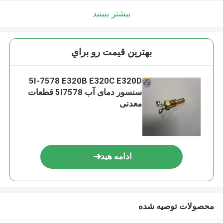
بیشتر ببینید
بهترين قيمت رو براي
5I-7578 E320B E320C E320D
سنسور دمای آب 5I7578 قطعات
معدنی
ادامه هید
محصولات توصیه شده