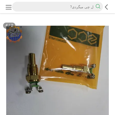
4
/
2