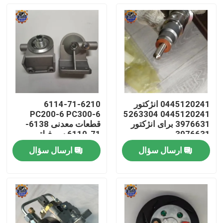
0445120241 انژکتور
6114-71-6210
PC200-6 PC300-6
0445120241 5263304
3976631 برای انژکتور
قطعات معدنی 6138-
3976631
71-6110 سر فیلتر
سوخت
ارسال سؤال
ارسال سؤال
صفحه اصلی
محصولات
درباره ما