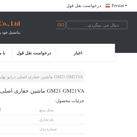
Persian
درخواست نقل قول
., Ltd.
پتانسیل خود ر
اخبار
درخواست نقل قول
با 
GM21 GM21VA ماشین حفاری اصلی درایو نهایی برای PC130-7 PC130-8
GM21 GM21VA ماشین حفاری اصلی درایو نهایی برای PC130-7 PC130-8
جزئیات محصول:
محل منبع:
گ
نام تجاری:
شماره مدل: