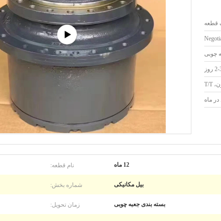
 قطعه
Negotia
 چوبی
2 روز
T/T
نام قطعه:
12 ماه
شماره بخش:
بیل مکانیکی
زمان تحویل:
بسته بندی جعبه چوبی