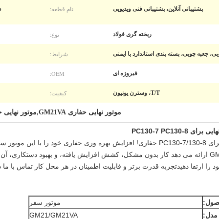
نام قطعه:
پشتیبانی آنلاین، پشتیبانی فنی ویدیویی
د
نوع:
ریخته گری فولاد
شرایط:
ی، جعبه چوبی، بسته بندی استاندارد با ایمنی
OEM:
فیروزه ای
کیفیت:
T/T، وسترن یونیون
موتور نهایی حفاری GM21VA,موتور نهایی حفاری GM21
معرفی موتور سفر GM21VA - همکار کامل برای PC130-7/130-8 حفاری! افزایش بهره وری حفاری
دوام و عملکرد طولانی مدت می شود. GM21VA ارائه می دهد کار بدون مشکل، کشش افزایش یافته، و بهب
نایی های حفاری خود را ارتقا دهیدتجربه قدرت برتر و قابلیت اطمینان در هر محل کار تماس
صول:
موتور سفر
مدل:
GM21/GM21VA