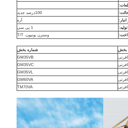
طعات:
الت:
100درصد جديد
انبار:
آره
ولید:
1 پی سی
اخت:
وسترن یونیون، T/T
 بخش
شماره بخش
فرتی
GM35VB
فرتی
GM35VC
فرتی
GM35VL
فرتی
GM60VA
فرتی
TM70VA