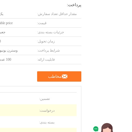
پرداخت:
مقدار حداقل تعداد سفارش:
یک
قیمت:
ble price
جزئیات بسته بندی:
جعبه
زمان تحویل:
-3
شرایط پرداخت:
وسترن یونیون، 
قابلیت ارائه:
100 عدد در ماه
مخاطب
تضمین:
درخواست:
بسته بندی: