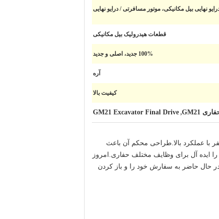
رایو نهایی بیل مکانیکی، موتور مسافرتی / درایو نهایی
قطعات هیدرولیک بیل مکانیکی
100% جدید، اصلی و جدید
آره
کیفیت بالا
GM21 Excavator Final Drive
,
 خود را با این موتور سفر با عملکرد بالا.طراحی محکم آن باعث
ود دستکاری، آن را ایده آل برای وظایف مختلف حفاری.امروز
 با ما در حال حاضر به سفارش خود را و باز کردن