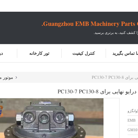
Guangzhou EMB Machinery Parts Co
ا کشف کنید، به برتری برسید.
ما تماس بگیرید
کنترل کیفیت
تور کارخانه
در
موتور م
وانگژو
EMB
GM10