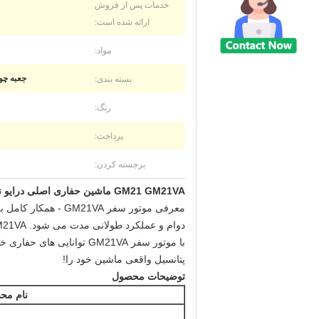
خدمات پس از فروش
ارائه شده است:
مواد:
بسته بندی:
جعبه چوب
رنگ:
پرداخت:
برجسته کردن:
GM21 GM21VA ماشین حفاری اصلی درایو نهایی برای PC130-7 PC130-8
با موتور سفر GM21VA توا
پتانسیل واقعی ماشین خود را!
توضیحات محصول
نام مح