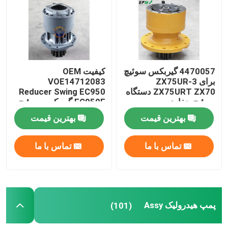
گیربکس مسافرتی بیل مکانیکی
کاهنده نوسان بیل مکانیکی
4470057 گیربکس سوئیچ
کیفیت OEM
برای ZX75UR-3
VOE14712083
پمپ هیدرولیک Assy
ZX75URT ZX70 دستگاه
Reducer Swing EC950
سوئیچ حفاری
EC950E گیربکس سوئیچ
ولوو
بهترین قیمت
بهترین قیمت
قطعات موتور بیل مکانیکی
تماس با ما
تماس با ما
قطعات الکتریکی بیل مکانیکی
توربو شارژر بیل مکانیکی
پمپ هیدرولیک Assy
(101)
پمپ دنده ای هیدرولیک