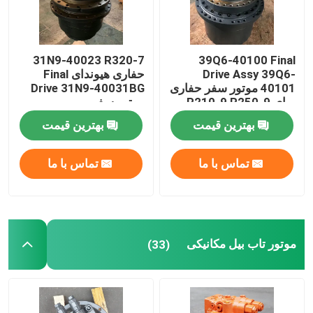
31N9-40023 R320-7
39Q6-40100 Final
Drive Assy 39Q6-
حفاری هیوندای Final
40101 موتور سفر حفاری
Drive 31N9-40031BG
برای R210-9 R250-9
موتور سفر
بهترین قیمت
بهترین قیمت
تماس با ما
تماس با ما
موتور تاب بیل مکانیکی
(33)