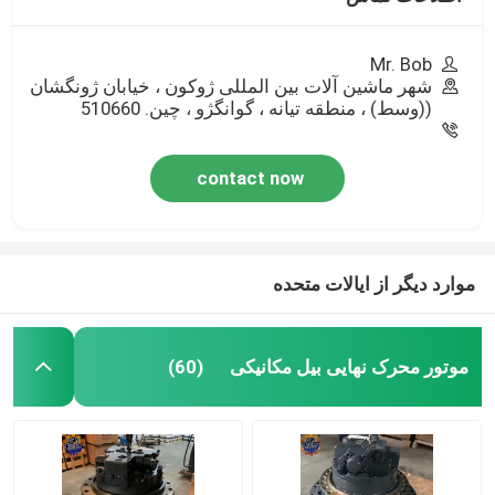
Mr. Bob
شهر ماشین آلات بین المللی ژوکون ، خیابان ژونگشان
((وسط) ، منطقه تیانه ، گوانگژو ، چین. 510660
contact now
موارد دیگر از ایالات متحده
موتور محرک نهایی بیل مکانیکی
(60)