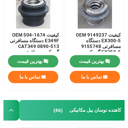
تور کارخانه
کنترل کیفیت
کیفیت OEM 9149237
کیفیت OEM 504-1674
EX300-5 دستگاه
E349F دستگاه مسافرتی
مسافرتی 9155748
513-0890 CAT349
EX350-5 گیربکس
گیربکس مسافرتی
با ما تماس بگیرید
مسافرتی
بهترین قیمت
بهترین قیمت
اخبار
تماس با ما
تماس با ما
درخواست نقل قول
موتور محرک نهایی بیل مکانیکی
کاهنده نوسان بیل مکانیکی
(46)
موتور تاب بیل مکانیکی