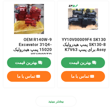
Assy موتور دیزل
قطعات کابین بیل مکانیکی
OEM R140W-9
YY10V00009F4 SK130
SK130-8 پمپ هیدرولیک
Excavator 31Q4-
Assy برای پمپ K7V63
15020 پمپ هیدرولیک
K5V80DTP پمپ
هیدرولیک اصلی
بهترین قیمت
بهترین قیمت
تماس با ما
تماس با ما
بیشتر ببینید