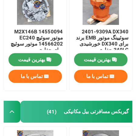
M2X146B 14550094
2401-9309A DX340
سوئیینگ موتور EMB برند
موتور سوئیچ EC240
برای DX340 خورشیدی
14566202 موتور سوئیچ
340LC حفاری
برای حفاری
بهترین قیمت
بهترین قیمت
تماس با ما
تماس با ما
صفحه اصلی
گیربکس مسافرتی بیل مکانیکی
(41)
محصولات
درباره ما