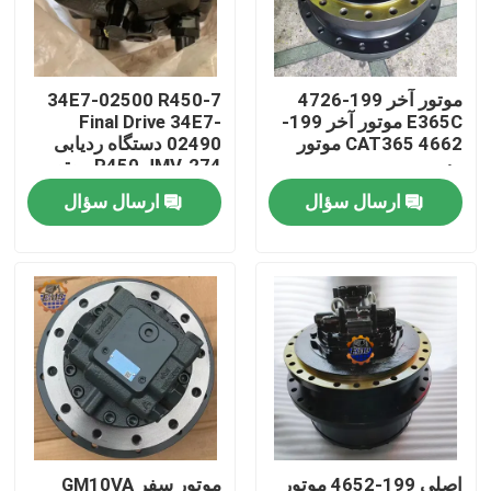
تور کارخانه
موتور آخر 199-4726
34E7-02500 R450-7
E365C موتور آخر 199-
Final Drive 34E7-
کنترل کیفیت
4662 CAT365 موتور
02490 دستگاه ردیابی
مسیر
R450 JMV-274 موتور
سفر
ارسال سؤال
ارسال سؤال
با ما تماس بگیرید
اخبار
درخواست نقل قول
موتور محرک نهایی بیل مکانیکی
موتور تاب بیل مکانیکی
اصلی 199-4652 موتور
موتور سفر GM10VA