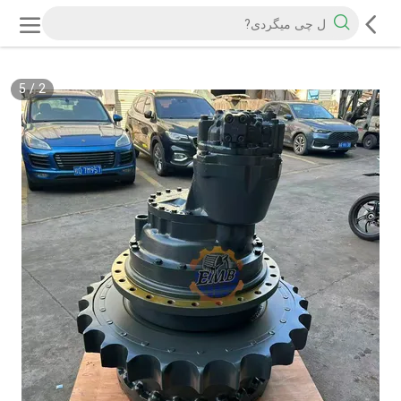
5
/
2