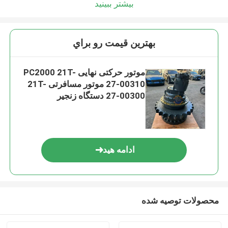
بیشتر ببینید
بهترين قيمت رو براي
موتور حرکتی نهایی PC2000 21T-
27-00310 موتور مسافرتی 21T-
27-00300 دستگاه زنجیر
ادامه هید
محصولات توصیه شده