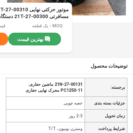
مسافرتی 21T-27-00300 دستگاه زنجیر
MOQ：یک قطعه
قیمت：rice
بهترین قیمت
توضیحات محصول
21N-27-00131 ماشین حفاری
,
برجسته:
PC1250-11 محرک نهایی حفاری
جزئیات بسته بندی
جعبه چوبی
زمان تحویل
2-3 روز
شرایط پرداخت
وسترن یونیون، T/T