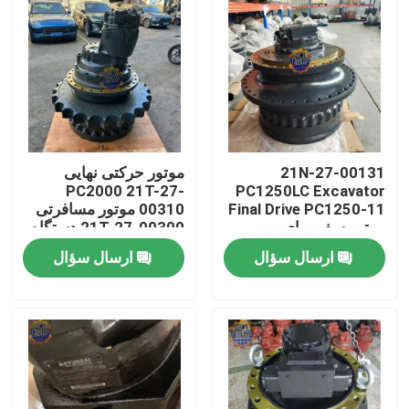
21N-27-00131
موتور حرکتی نهایی
PC2000 21T-27-
PC1250LC Excavator
Final Drive PC1250-11
00310 موتور مسافرتی
موتور سفر برای
21T-27-00300 دستگاه
کوماتسو
زنجیر
ارسال سؤال
ارسال سؤال
صفحه اصلی
محصولات
درباره ما