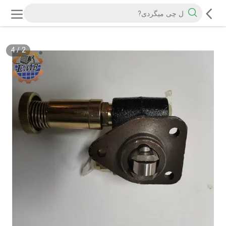
4
/
2