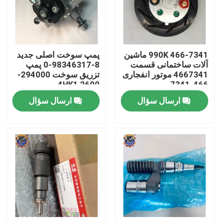
تور کارخانه
466-7341 990K ماشین
پمپ سوخت اصلی جدید
کنترل کیفیت
آلات ساختمانی قسمت
8-98346317-0 پمپ
4667341 موتور انفجاری
تزریق سوخت 294000-
2600 4HK1
466-7341
با ما تماس بگیرید
ارسال سؤال
ارسال سؤال
اخبار
درخواست نقل قول
موتور محرک نهایی بیل مکانیکی
موتور تاب بیل مکانیکی