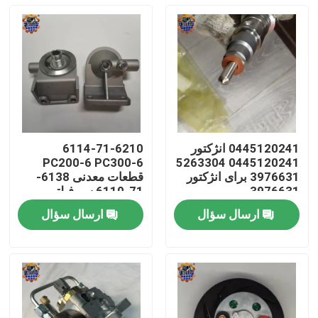
0445120241 انژکتور
6114-71-6210
PC200-6 PC300-6
0445120241 5263304
3976631 برای انژکتور
قطعات معدنی 6138-
3976631
71-6110 سر فیلتر
سوخت
ارسال سؤال
ارسال سؤال
صفحه اصلی
محصولات
درباره ما