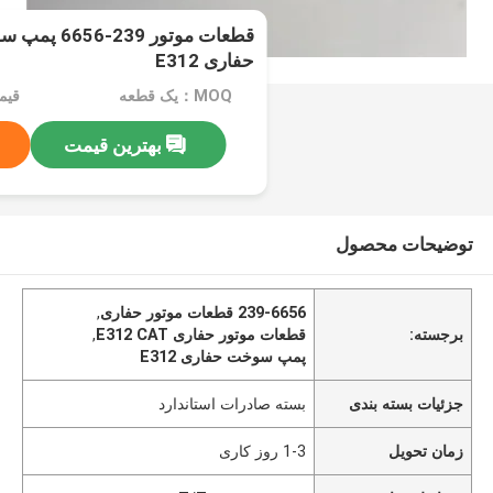
قطعات موتور 
حفاری E312
MOQ：یک قطعه
قیمت：rice
بهترین قیمت
توضیحات محصول
239-6656 قطعات موتور حفاری
,
برجسته:
قطعات موتور حفاری E312 CAT
,
پمپ سوخت حفاری E312
جزئیات بسته بندی
بسته صادرات استاندارد
زمان تحویل
1-3 روز کاری